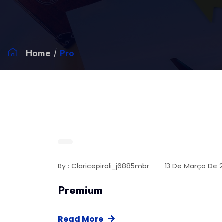
Home
Pro
By : Claricepiroli_j6885mbr
13 De Março De 
Premium
Read More