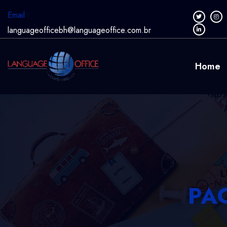
Email :
languageofficebh@languageoffice.com.br
Home
PA