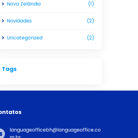
Nova Zelândia
(1)
Novidades
(2)
Uncategorized
(2)
Tags
ontatos
languageofficebh@languageoffice.co
m.br