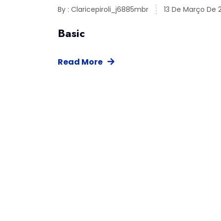
By : Claricepiroli_j6885mbr
13 De Março De 
Basic
Read More