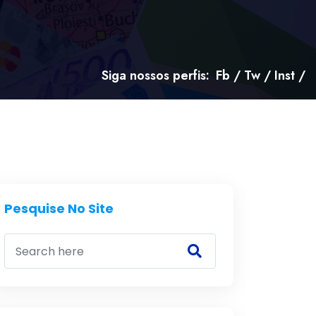
Siga nossos perfis:
Fb
/
Tw
/
Inst
/
Pesquise No Site